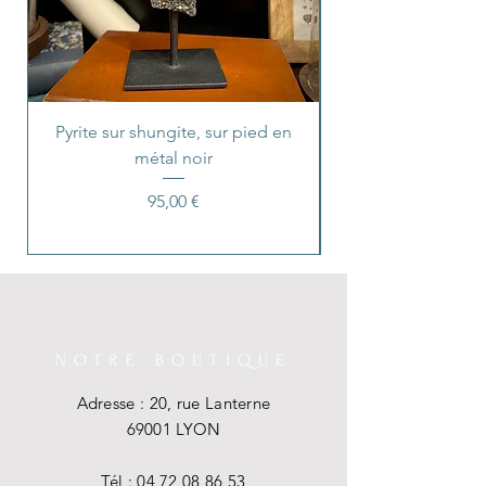
Pyrite sur shungite, sur pied en
Collier cœur anat
métal noir
Prix
95,00 €
NOTRE BOUTIQUE
Adresse : 20, rue Lanterne
69001 LYON
Tél :
04 72 08 86 53