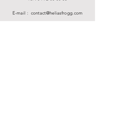
E-mail :
contact@heliasfrogg.com
HORAIRES
Mar - Sam : 11 h - 18 h 30
Dim - Lun : Fermé
AIDE
Livraisons et retours
Mentions légales
Politique en matière de cookies
Politique de confidentialité
Conditions d’utilisation