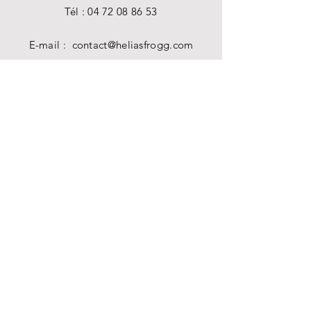
Tél :
04 72 08 86 53
E-mail :
contact@heliasfrogg.com
HORAIRES
Mar - Sam : 11 h - 18 h 30
Dim - Lun : Fermé
AIDE
Livraisons et retours
Mentions légales
Politique en matière de cookies
Politique de confidentialité
Conditions d’utilisation