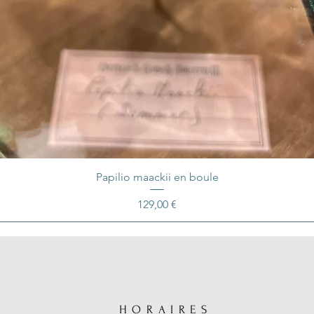
Papilio maackii en boule
Prix
129,00 €
E
HORAIRES